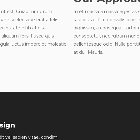
 ut est. Curabitur rutrum
In et massa a massa egestas su
quam scelerisque erat a felis
faucibus elit, at convallis diam
ulputate nibh at nisi
dignissim, a consequat tortor 
aliquam felis. Fusce quis
consectetur, nec rutrum nunc i
ligula luctus imperdiet molestie
pellentesque odio. Nulla portti
at dui. Mauris.
sign
dit vel sapien vitae, condim