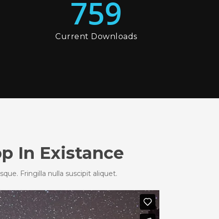
759
Current Downloads
p In Existance
e. Fringilla nulla suscipit aliquet.