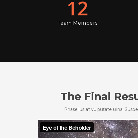
12
Team Members
The Final Res
Phasellus at vulputate urna. Suspen