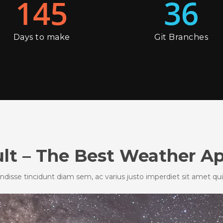
145
36
Days to make
Git Branches
ult – The Best Weather Ap
disse tincidunt diam sem, ac varius justo imperdiet sit amet quisqu